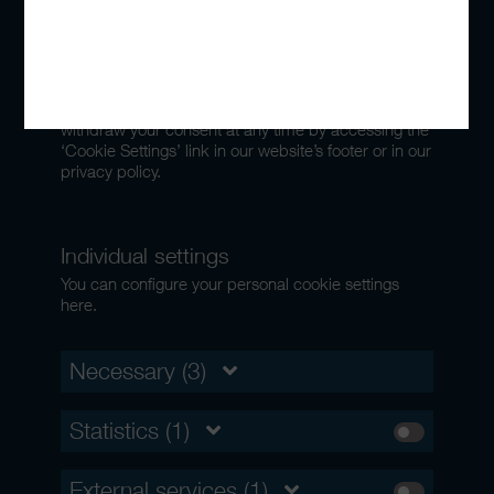
Court of Justice of the European Union (CJEU) has
doubts about the adequacy of data protection in the
US. In particular, there is a risk that personal data
may be processed by US government authorities for
monitoring and surveillance purposes, potentially
without recourse to legal remedies. You can
withdraw your consent at any time by accessing the
‘Cookie Settings’ link in our website’s footer or in our
privacy policy.
Individual settings
You can configure your personal cookie settings
here.
Necessary (3)
Statistics (1)
External services (1)