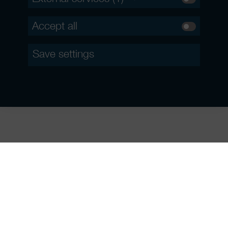
Accept all
Save settings
This is a marketing communication. By investing in closed-
ended public AIF or closed-ended special AIF for professional
and semi-professional investors, the investor makes a long-term
commitment which involves risks. In particular, a decline of the