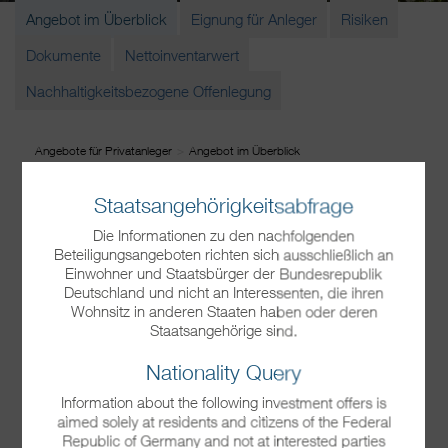
Angebot im Überblick
Eignung für Anleger
Risiken
Dokumente
Nettoinventarwert
Nachhaltigkeitsbezogene Offenlegung
Angebote für Privatanleger
Angebot im Überblick
Staatsangehörigkeitsabfrage
BVT Concentio Energie und
Die Informationen zu den nachfolgenden
Infrastruktur II GmbH & Co.
Beteiligungsangeboten richten sich ausschließlich an
Einwohner und Staatsbürger der Bundesrepublik
Geschlossene Investment KG
Deutschland und nicht an Interessenten, die ihren
Wohnsitz in anderen Staaten haben oder deren
Angebot im Überblick
Staatsangehörige sind.
Nationality Query
Bitte akzeptieren Sie die Cookies um das
Information about the following investment offers is
Video zu sehen.
Zu den Einstellungen
aimed solely at residents and citizens of the Federal
Republic of Germany and not at interested parties