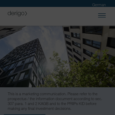
German
International Visitors
This is a marketing communication. Please refer to the
prospectus / the information document according to sec.
307 para. 1 and 2 KAGB and to the PRIIPs KID before
making any final investment decisions.