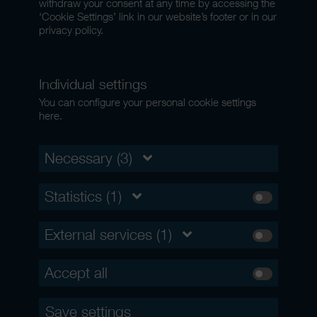
withdraw your consent at any time by accessing the
‘Cookie Settings’ link in our website’s footer or in our
privacy policy.
Individual settings
You can configure your personal cookie settings
here.
Necessary (3)
Statistics (1)
External services (1)
Accept all
Save settings