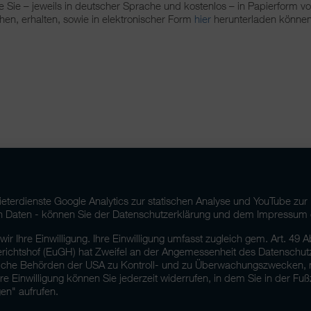
ie Sie – jeweils in deutscher Sprache und kostenlos – in Papierform
n, erhalten, sowie in elektronischer Form
hier
herunterladen können
terdienste Google Analytics zur statischen Analyse und YouTube zur
ten Daten - können Sie der Datenschutzerklärung und dem Impressum
 Ihre Einwilligung. Ihre Einwilligung umfasst zugleich gem. Art. 49 Abs
richtshof (EuGH) hat Zweifel an der Angemessenheit des Datenschut
liche Behörden der USA zu Kontroll- und zu Überwachungszwecken,
e Einwilligung können Sie jederzeit widerrufen, in dem Sie in der Fuß
en" aufrufen.