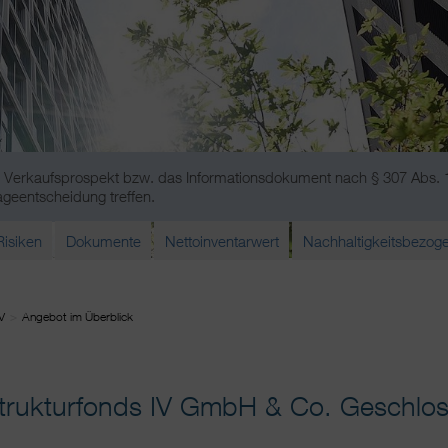
den Verkaufsprospekt bzw. das Informationsdokument nach § 307 Abs.
ageentscheidung treffen.
Risiken
Dokumente
Nettoinventarwert
Nachhaltigkeitsbezog
V
Angebot im Überblick
rukturfonds IV GmbH & Co. Geschlo