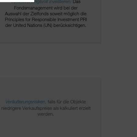
Das
Verantwortungsvoll investieren:
Fondsmanagement wird bei der
Auswahl der Zielfonds soweit möglich die
Principles for Responsible Investment PRI
der United Nations (UN) berücksichtigen.
falls für die Objekte
Veräußerungsrisiken,
niedrigere Verkaufspreise als kalkuliert erzielt
werden.