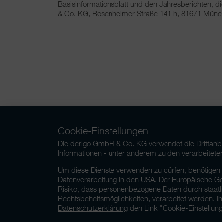
Basisinformationsblatt und den Jahresberichten, d
& Co. KG, Rosenheimer Straße 141 h, 81671 Münche
Cookie-Einstellungen
Die derigo GmbH & Co. KG verwendet die Drittanbie
Informationen - unter anderem zu den verarbeite
Um diese Dienste verwenden zu dürfen, benötigen wir
Datenverarbeitung in den USA. Der Europäische Ge
Risiko, dass personenbezogene Daten durch staat
Rechtsbehelfsmöglichkeiten, verarbeitet werden. Ihr
Datenschutzerklärung
den Link "Cookie-Einstellung