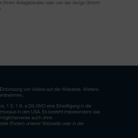
 von Ihrem Anlageberater oder von der derigo GmbH
.
 Einbindung von Videos auf der Webseite. Weitere
 entnehmen.
. 1 S. 1 lit. a DS-GVO eine Einwilligung in die
zniveaus in den USA. Es besteht insbesondere das
 möglicherweise auch ohne
zeile (Footer) unserer Webseite oder in der