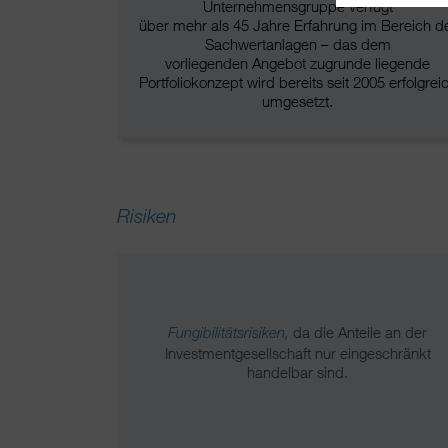
Unternehmensgruppe verfügt
über mehr als 45 Jahre Erfahrung im Bereich d
Sachwertanlagen – das dem
vorliegenden Angebot zugrunde liegende
Portfoliokonzept wird bereits seit 2005 erfolgrei
umgesetzt.
Risiken
da die Anteile an der
Fungibilitätsrisiken
,
Investmentgesellschaft nur eingeschränkt
handelbar sind.