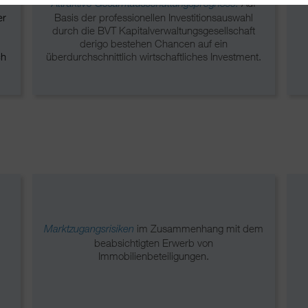
Auf
Attraktive Gesamtausschüttungsprognose:
er
Basis der professionellen Investitionsauswahl
durch die BVT Kapitalverwaltungsgesellschaft
derigo bestehen Chancen auf ein
ch
überdurchschnittlich wirtschaftliches Investment.
im Zusammenhang mit dem
Marktzugangsrisiken
beabsichtigten Erwerb von
Immobilienbeteiligungen.