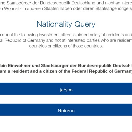
tklassen Private Equity, Erneuerbare Energien und Infrastruktur erfüll
nd Staatsbürger der Bundesrepublik Deutschland und nicht an Intere
en Wohnsitz in anderen Staaten haben oder deren Staatsangehörige s
Nationality Query
 about the following investment offers is aimed solely at residents and
al Republic of Germany and not at interested parties who are resident
countries or citizens of those countries.
Streuung der
Mehrstufige Diversifikation:
 bin Einwohner und Staatsbürger der Bundesrepublik Deutsch
Investitionen über mehrere
 am a resident and a citizen of the Federal Republic of German
Anlageklassen, Nutzungsarten und Anbieter,
Z
zudem international über unterschiedliche
Länder und Währungen sowie zeitlich über
au
unterschiedliche Konjunkturzyklen.
ja/yes
Außerdem erfolgt eine Streuung über
verschiedene Branchen und Sektoren.
Nein/no