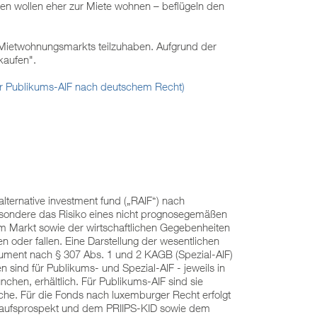
 wollen eher zur Miete wohnen – beflügeln den
-Mietwohnungsmarkts teilzuhaben. Aufgrund der
 kaufen".
her Publikums-AIF nach deutschem Recht)
lternative investment fund („RAIF“) nach
besondere das Risiko eines nicht prognosegemäßen
im Markt sowie der wirtschaftlichen Gegebenheiten
n oder fallen. Eine Darstellung der wesentlichen
kument nach § 307 Abs. 1 und 2 KAGB (Spezial-AIF)
en sind für Publikums- und Spezial-AIF - jeweils in
hen, erhältlich. Für Publikums-AIF sind sie
he. Für die Fonds nach luxemburger Recht erfolgt
erkaufsprospekt und dem PRIIPS-KID sowie dem