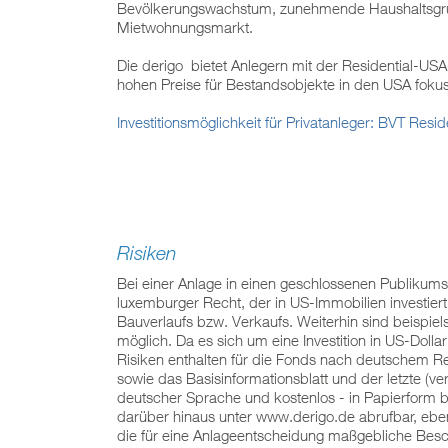
Bevölkerungswachstum, zunehmende Haushaltsgrün
Mietwohnungsmarkt.
Die derigo bietet Anlegern mit der Residential-U
hohen Preise für Bestandsobjekte in den USA foku
Investitionsmöglichkeit für Privatanleger: BVT R
Risiken
Bei einer Anlage in einen geschlossenen Publikums
luxemburger Recht, der in US-Immobilien investier
Bauverlaufs bzw. Verkaufs. Weiterhin sind beispie
möglich. Da es sich um eine Investition in US-Doll
Risiken enthalten für die Fonds nach deutschem R
sowie das Basisinformationsblatt und der letzte (ver
deutscher Sprache und kostenlos - in Papierform 
darüber hinaus unter www.derigo.de abrufbar, ebe
die für eine Anlageentscheidung maßgebliche Besc