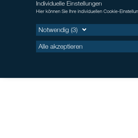
Individuelle Einstellungen
Hier können Sie Ihre individuellen Cookie-Einstel
Notwendig (3)
Alle akzeptieren
Dies ist eine Marketing-Anzeige. Bei einer Anlage
(„RAIF“) nach Luxemburger Recht f
investment funds