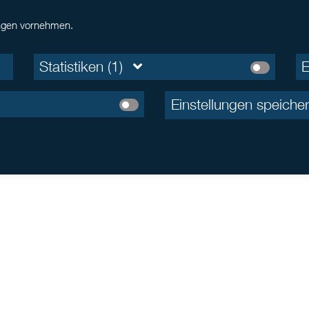
lungen vornehmen.
Statistiken (1)
E
Einstellungen speiche
 in geschlossene inländische Publikums-AIF oder geschlossene inländi
ür professionelle und semiprofessionelle Anleger geht der Anleger ein