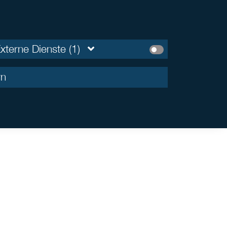
xterne Dienste (1)
rn
sche Spezial-AIF oder
reserved alternative
e langfristige Bindung ein, die mit Risiken