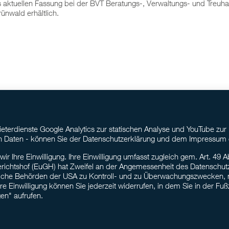
ls aktuellen Fassung bei der BVT Beratungs-, Verwaltungs- und Treuhan
nwald erhältlich.
terdienste Google Analytics zur statischen Analyse und YouTube zur
ten Daten - können Sie der Datenschutzerklärung und dem Impressum
 Ihre Einwilligung. Ihre Einwilligung umfasst zugleich gem. Art. 49 Abs
richtshof (EuGH) hat Zweifel an der Angemessenheit des Datenschut
liche Behörden der USA zu Kontroll- und zu Überwachungszwecken,
e Einwilligung können Sie jederzeit widerrufen, in dem Sie in der Fuß
en" aufrufen.