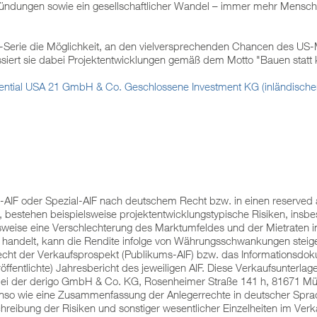
dungen sowie ein gesellschaftlicher Wandel – immer mehr Menschen
SA-Serie die Möglichkeit, an den vielversprechenden Chancen des US
ssiert sie dabei Projektentwicklungen gemäß dem Motto "Bauen statt
esidential USA 21 GmbH & Co. Geschlossene Investment KG (inländisc
-AIF oder Spezial-AIF nach deutschem Recht bzw. in einen reserved a
t, bestehen beispielsweise projektentwicklungstypische Risiken, ins
lsweise eine Verschlechterung des Marktumfeldes und der Mietraten 
ar handelt, kann die Rendite infolge von Währungsschwankungen steige
echt der Verkaufsprospekt (Publikums-AIF) bzw. das Informationsdo
öffentlichte) Jahresbericht des jeweiligen AIF. Diese Verkaufsunterlag
bei der derigo GmbH & Co. KG, Rosenheimer Straße 141 h, 81671 Münc
nso wie eine Zusammenfassung der Anlegerrechte in deutscher Sprac
hreibung der Risiken und sonstiger wesentlicher Einzelheiten im V